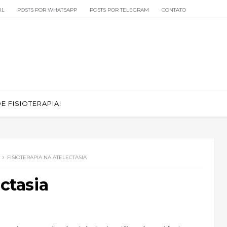
IL
POSTS POR WHATSAPP
POSTS POR TELEGRAM
CONTATO
 FISIOTERAPIA!
FISIOTERAPIA NA ATELECTASIA
ectasia