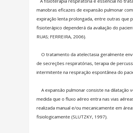
A fisioterapia respiratória é essencial no trat
manobras eficazes de expansão pulmonar co
expiração lenta prolongada, entre outras que 
fisioterápico dependerá da avaliação do pacie
RUAS; FERREIRA, 2006).
O tratamento da atelectasia geralmente envo
de secreções respiratórias, terapia de percuss
intermitente na respiração espontânea do pacie
A expansão pulmonar consiste na dilatação vo
medida que o fluxo aéreo entra nas vias aérea
realizada manual e/ou mecanicamente em área
fisiologicamente (SLUTZKY, 1997).