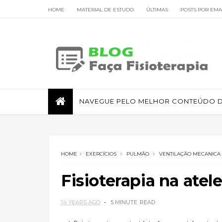
HOME
MATERIAL DE ESTUDO
ÚLTIMAS
POSTS POR EMA
FISIOTERAPIA RESPIRATÓRIA
NAVEGUE PELO MELHOR CONTEÚDO DE
HOME
EXERCÍCIOS
PULMÃO
VENTILAÇÃO MECANICA
Fisioterapia na atel
14 YEARS AGO
5 MINUTE
READ