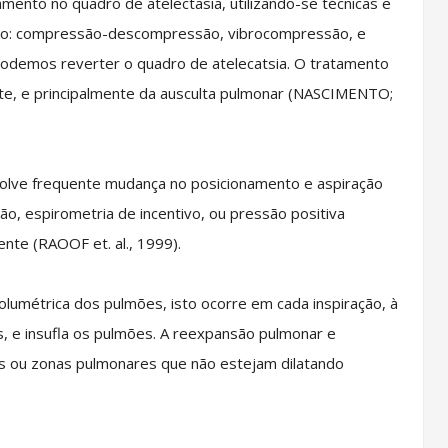
amento no quadro de atelectasia, utilizando-se técnicas e
mo: compressão-descompressão, vibrocompressão, e
podemos reverter o quadro de atelecatsia. O tratamento
nte, e principalmente da ausculta pulmonar (NASCIMENTO;
lve frequente mudança no posicionamento e aspiração
ão, espirometria de incentivo, ou pressão positiva
nte (RAOOF et. al., 1999).
lumétrica dos pulmões, isto ocorre em cada inspiração, à
s, e insufla os pulmões. A reexpansão pulmonar e
s ou zonas pulmonares que não estejam dilatando