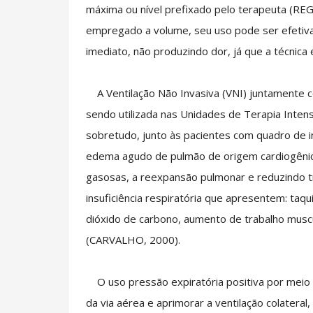
máxima ou nível prefixado pelo terapeuta (RE
empregado a volume, seu uso pode ser efetiva
imediato, não produzindo dor, já que a técnica
A Ventilação Não Invasiva (VNI) juntamente co
sendo utilizada nas Unidades de Terapia Intens
sobretudo, junto às pacientes com quadro de in
edema agudo de pulmão de origem cardiogênica,
gasosas, a reexpansão pulmonar e reduzindo tr
insuficiência respiratória que apresentem: taq
dióxido de carbono, aumento de trabalho muscu
(CARVALHO, 2000).
O uso pressão expiratória positiva por meio 
da via aérea e aprimorar a ventilação colatera