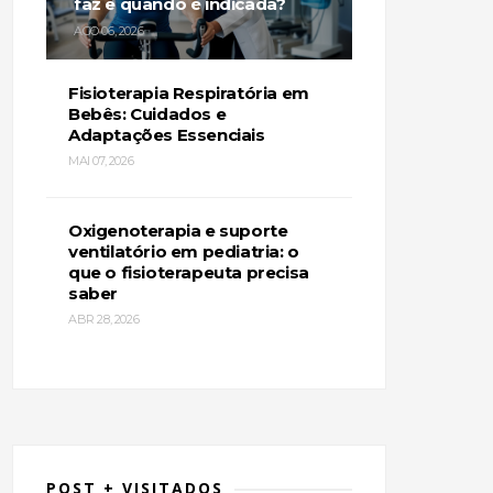
faz e quando é indicada?
AGO 06, 2026
Fisioterapia Respiratória em
Bebês: Cuidados e
Adaptações Essenciais
MAI 07, 2026
Oxigenoterapia e suporte
ventilatório em pediatria: o
que o fisioterapeuta precisa
saber
ABR 28, 2026
POST + VISITADOS