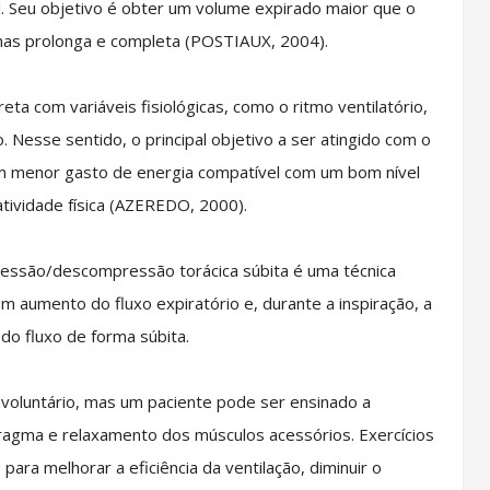
. Seu objetivo é obter um volume expirado maior que o
enas prolonga e completa (POSTIAUX, 2004).
ta com variáveis fisiológicas, como o ritmo ventilatório,
o. Nesse sentido, o principal objetivo a ser atingido com o
 um menor gasto de energia compatível com um bom nível
atividade física (AZEREDO, 2000).
são/descompressão torácica súbita é uma técnica
 um aumento do fluxo expiratório e, durante a inspiração, a
o fluxo de forma súbita.
voluntário, mas um paciente pode ser ensinado a
afragma e relaxamento dos músculos acessórios. Exercícios
ara melhorar a eficiência da ventilação, diminuir o