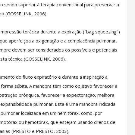
sendo superior à terapia convencional para preservar a
po (GOSSELINK, 2006).
pressão torácica durante a expiração ("bag squeezing")
já que aperfeiçoa a oxigenação e a complacência pulmonar,
sempre devem ser considerados os possíveis e potenciais
esta técnica (GOSSELINK, 2006).
ento do fluxo expiratório e durante a inspiração a
forma súbita. A manobra tem como objetivo favorecer a
obstrução brônquica, favorecer a expectoração, melhora
a expansibilidade pulmonar. Esta é uma manobra indicada
pulmonar localizada em um hemitórax, como, por
umotórax ou hemotórax, que estejam usando drenos de
tasias (PRESTO e PRESTO, 2003).