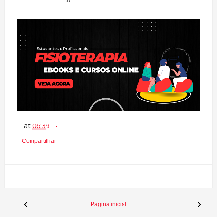
at
06:39
Compartilhar
‹
›
Página inicial