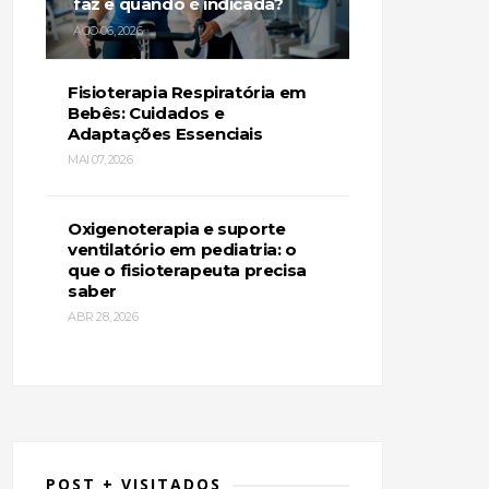
faz e quando é indicada?
AGO 06, 2026
Fisioterapia Respiratória em
Bebês: Cuidados e
Adaptações Essenciais
MAI 07, 2026
Oxigenoterapia e suporte
ventilatório em pediatria: o
que o fisioterapeuta precisa
saber
ABR 28, 2026
POST + VISITADOS