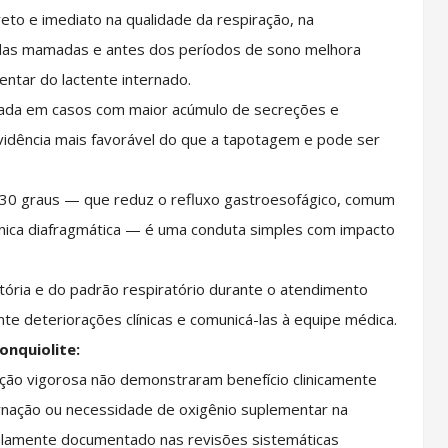
eto e imediato na qualidade da respiração, na
 das mamadas e antes dos períodos de sono melhora
mentar do lactente internado.
cada em casos com maior acúmulo de secreções e
evidência mais favorável do que a tapotagem e pode ser
 30 graus — que reduz o refluxo gastroesofágico, comum
ânica diafragmática — é uma conduta simples com impacto
atória e do padrão respiratório durante o atendimento
nte deteriorações clínicas e comunicá-las à equipe médica.
onquiolite:
ção vigorosa não demonstraram benefício clinicamente
rnação ou necessidade de oxigênio suplementar na
lamente documentado nas revisões sistemáticas