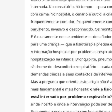
internada. No consultório, há tempo — para con
com calma. No hospital, o cenário é outro: a 
frequentemente com dor, frequentemente com 
barulhento, invasivo e desconhecido. Os monit
E é exatamente nesse ambiente — desafiador p
para uma criança — que a fisioterapia precisa 
A internação hospitalar por problemas respirat
hospitalização na infância. Bronquiolite, pneumo
síndrome do desconforto respiratório — cada u
demandas clínicas e seus contextos de interven
Mas a pergunta que orienta este artigo não é 
mais fundamental e mais honesta:
onde a fisi
está internada por problema respiratório?
ainda incerto e onde a intervenção pode ser de
Responder a essa pergunta com honestidade in