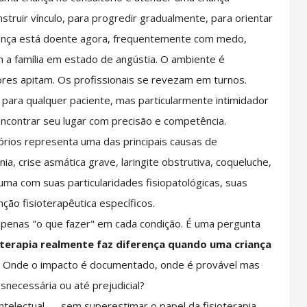
struir vínculo, para progredir gradualmente, para orientar
criança está doente agora, frequentemente com medo,
a família em estado de angústia. O ambiente é
ores apitam. Os profissionais se revezam em turnos.
ara qualquer paciente, mas particularmente intimidador
encontrar seu lugar com precisão e competência.
órios representa uma das principais causas de
nia, crise asmática grave, laringite obstrutiva, coqueluche,
ma com suas particularidades fisiopatológicas, suas
ção fisioterapêutica específicos.
apenas "o que fazer" em cada condição. É uma pergunta
oterapia realmente faz diferença quando uma criança
Onde o impacto é documentado, onde é provável mas
snecessária ou até prejudicial?
telectual — sem superestimar o papel da fisioterapia