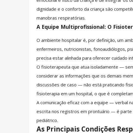
emocional e físico da criança e de integrar os
dignidade e o conforto da criança são competê
manobras respiratórias.
A Equipe Multiprofissional: O Fisiot
O ambiente hospitalar é, por definição, um amb
enfermeiros, nutricionistas, fonoaudiólogos, 
precisa estar alinhada para oferecer cuidado i
O fisioterapeuta que atua isoladamente — sem
considerar as informações que os demais memb
discussões de caso — não está praticando fisio
fisioterapia em um hospital, o que é completa
A comunicação eficaz com a equipe — verbal nas
escrita nos registros em prontuário — é parte 
pediátrico.
As Principais Condições Res