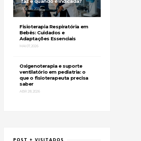
faz e quando é indicada?
AGO 06, 2026
Fisioterapia Respiratória em
Bebês: Cuidados e
Adaptações Essenciais
MAI 07, 2026
Oxigenoterapia e suporte
ventilatório em pediatria: o
que o fisioterapeuta precisa
saber
ABR 28, 2026
POST + VISITADOS