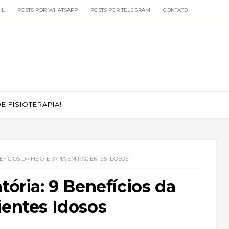
IL
POSTS POR WHATSAPP
POSTS POR TELEGRAM
CONTATO
 FISIOTERAPIA!
EFÍCIOS DA FISIOTERAPIA EM PACIENTES IDOSOS
tória: 9 Benefícios da
ientes Idosos