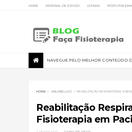
HOME
MATERIAL DE ESTUDO
ÚLTIMAS
POSTS POR EMA
FISIOTERAPIA RESPIRATÓRIA
NAVEGUE PELO MELHOR CONTEÚDO DE
HOME
UNLABELLED
REABILITAÇÃO RESPIRATÓRIA: 9 BEN
Reabilitação Respira
Fisioterapia em Pac