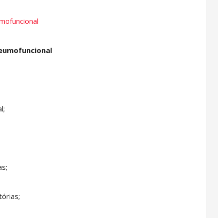
neumofuncional
l;
as;
órias;