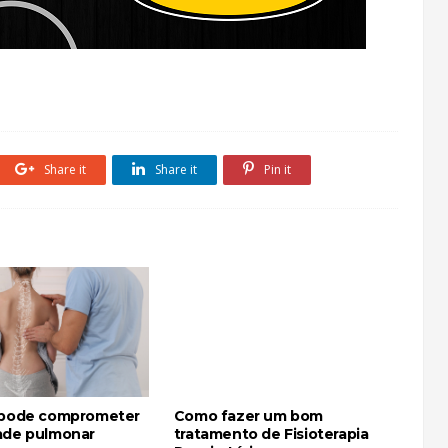
Share it
Share it
Pin it
 pode comprometer
Como fazer um bom
ade pulmonar
tratamento de Fisioterapia