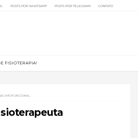
IL
POSTS POR WHATSAPP
POSTS POR TELEGRAM
CONTATO
 FISIOTERAPIA!
 PNEUMOFUNCIONAL
isioterapeuta