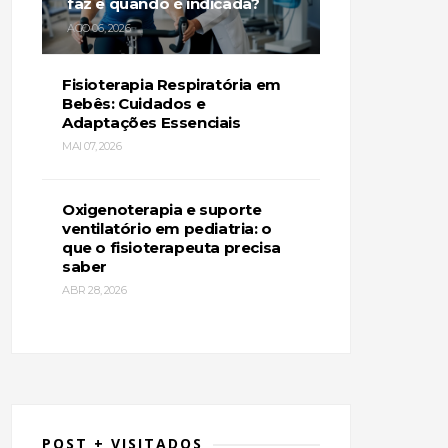
faz e quando é indicada?
AGO 06, 2026
Fisioterapia Respiratória em
Bebês: Cuidados e
Adaptações Essenciais
MAI 07, 2026
Oxigenoterapia e suporte
ventilatório em pediatria: o
que o fisioterapeuta precisa
saber
ABR 28, 2026
POST + VISITADOS