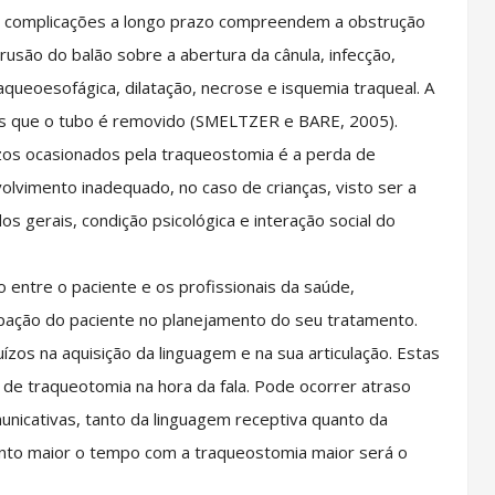
As complicações a longo prazo compreendem a obstrução
usão do balão sobre a abertura da cânula, infecção,
traqueoesofágica, dilatação, necrose e isquemia traqueal. A
s que o tubo é removido (SMELTZER e BARE, 2005).
zos ocasionados pela traqueostomia é a perda de
olvimento inadequado, no caso de crianças, visto ser a
s gerais, condição psicológica e interação social do
 entre o paciente e os profissionais da saúde,
ipação do paciente no planejamento do seu tratamento.
ízos na aquisição da linguagem e na sua articulação. Estas
a de traqueotomia na hora da fala. Pode ocorrer atraso
nicativas, tanto da linguagem receptiva quanto da
nto maior o tempo com a traqueostomia maior será o