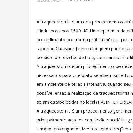
14 YEARS AGO
3 MINUTE
READ
A traqueostomia é um dos procedimentos cirúrg
Hindu, nos anos 1500 dC. Uma epidemia de dift
procedimento popular na prática médica, pois er
superior. Chevalier Jackson foi quem padronizo
persiste até os dias de hoje, com mínima modi
A traqueostomia é um procedimento que deve s
necessários para que o ato seja bem sucedido
em ambiente de terapia intensiva, quando seu
possível então a realização da traqueostomia n
sejam estabelecidas no local (PASINI E FERNA
A traqueostomia é um procedimento geralment
principalmente aqueles com lesão encefálica g
tempos prolongados. Mesmo sendo freqüente