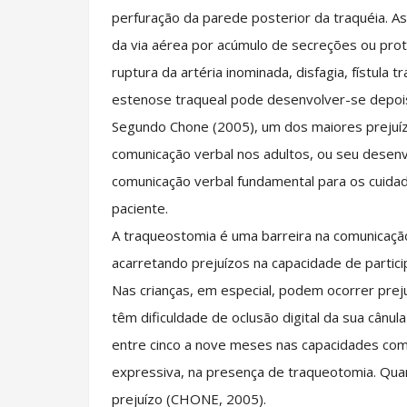
perfuração da parede posterior da traquéia. 
da via aérea por acúmulo de secreções ou protr
ruptura da artéria inominada, disfagia, fístula 
estenose traqueal pode desenvolver-se depoi
Segundo Chone (2005), um dos maiores prejuí
comunicação verbal nos adultos, ou seu desenv
comunicação verbal fundamental para os cuidado
paciente.
A traqueostomia é uma barreira na comunicação
acarretando prejuízos na capacidade de partic
Nas crianças, em especial, podem ocorrer preju
têm dificuldade de oclusão digital da sua cânul
entre cinco a nove meses nas capacidades comu
expressiva, na presença de traqueotomia. Qua
prejuízo (CHONE, 2005).