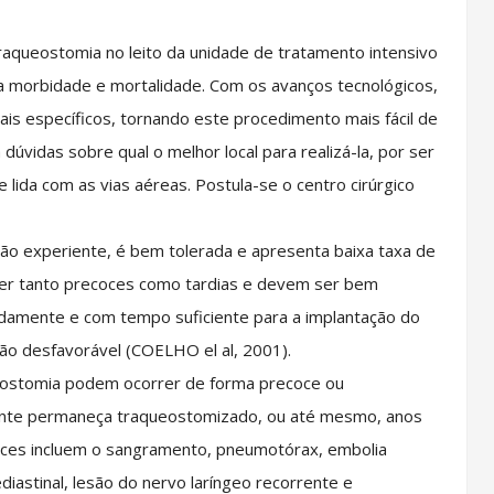
traqueostomia no leito da unidade de tratamento intensivo
a morbidade e mortalidade. Com os avanços tecnológicos,
s específicos, tornando este procedimento mais fácil de
á dúvidas sobre qual o melhor local para realizá-la, por ser
lida com as vias aéreas. Postula-se o centro cirúrgico
ião experiente, é bem tolerada e apresenta baixa taxa de
er tanto precoces como tardias e devem ser bem
idamente e com tempo suficiente para a implantação do
o desfavorável (COELHO el al, 2001).
ueostomia podem ocorrer de forma precoce ou
ente permaneça traqueostomizado, ou até mesmo, anos
oces incluem o sangramento, pneumotórax, embolia
iastinal, lesão do nervo laríngeo recorrente e