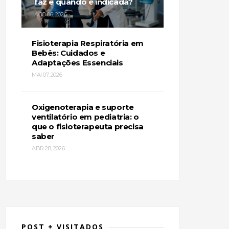
faz e quando é indicada?
AGO 06, 2026
Fisioterapia Respiratória em
Bebês: Cuidados e
Adaptações Essenciais
MAI 07, 2026
Oxigenoterapia e suporte
ventilatório em pediatria: o
que o fisioterapeuta precisa
saber
ABR 28, 2026
POST + VISITADOS