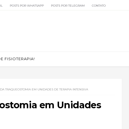
IL
POSTS POR WHATSAPP
POSTS POR TELEGRAM
CONTATO
 FISIOTERAPIA!
 DA TRAQUEOSTOMIA EM UNIDADES DE TERAPIA INTENSIVA
ueostomia em Unidades
a