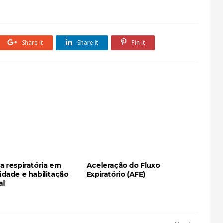
Share it
Share it
Pin it
ia respiratória em
Aceleração do Fluxo
vidade e habilitação
Expiratório (AFE)
al