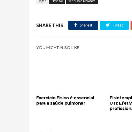
Tags :
Hospital
Ventilação Mecanica
SHARE THIS
Share it
Tweet
YOU MIGHT ALSO LIKE
Exercício Físico é essencial
Fisioterap
para a saúde pulmonar
UTI: Efeti
profission