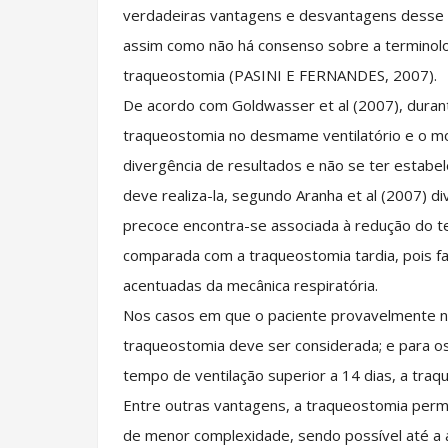
verdadeiras vantagens e desvantagens desse
assim como não há consenso sobre a terminolo
traqueostomia (PASINI E FERNANDES, 2007).
De acordo com Goldwasser et al (2007), durant
traqueostomia no desmame ventilatório e o mo
divergência de resultados e não se ter estab
deve realiza-la, segundo Aranha et al (2007)
precoce encontra-se associada à redução do t
comparada com a traqueostomia tardia, pois f
acentuadas da mecânica respiratória.
Nos casos em que o paciente provavelmente nã
traqueostomia deve ser considerada; e para o
tempo de ventilação superior a 14 dias, a tra
Entre outras vantagens, a traqueostomia permi
de menor complexidade, sendo possível até a al